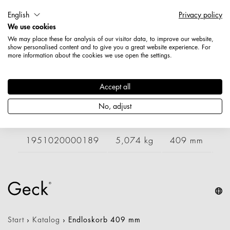
Artikelnummer: 1951030000189
English
Privacy policy
Länge: 409 mm
We use cookies
Breite: 1245 mm
We may place these for analysis of our visitor data, to improve our website,
Höhe: 225 mm
show personalised content and to give you a great website experience. For
Nettogewicht: 6,107 kg
more information about the cookies we use open the settings.
Varianten
Accept all
No, adjust
Artikelnummer
Gewicht
Länge
Br
1951020000189
5,074 kg
409 mm
9
Start
›
Katalog
›
Endloskorb 409 mm