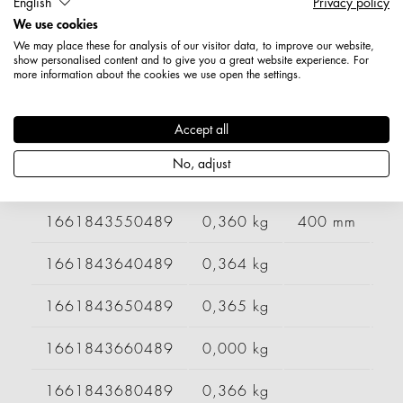
English
Privacy policy
1661823710489
0,300 kg
We use cookies
We may place these for analysis of our visitor data, to improve our website,
1661823720489
0,310 kg
show personalised content and to give you a great website experience. For
more information about the cookies we use open the settings.
1661828010489
0,000 kg
Accept all
1661828020489
0,000 kg
No, adjust
1661828030489
0,305 kg
1661843550489
0,360 kg
400 mm
1661843640489
0,364 kg
1661843650489
0,365 kg
1661843660489
0,000 kg
1661843680489
0,366 kg