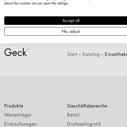
about the cookies we use open the settings.
21178
Accept all
No, adjust
Start
›
Katalog
›
Einzelha
Produkte
Geschäftsbereiche
Warenträger
Retail
Einkaufswagen
Drohnenlogistik