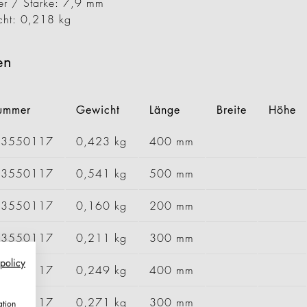
er / Stärke: 7,9 mm
Wenn aus Lauf
cht: 0,218 kg
Lernen sie jetz
von Geck kenn
Business
en
mehr erfahren
nummer
Gewicht
Länge
Breite
Höhe
23550117
0,423 kg
400 mm
33550117
0,541 kg
500 mm
03550117
0,160 kg
200 mm
13550117
0,211 kg
300 mm
 policy
23550117
0,249 kg
400 mm
13550117
0,271 kg
300 mm
ation