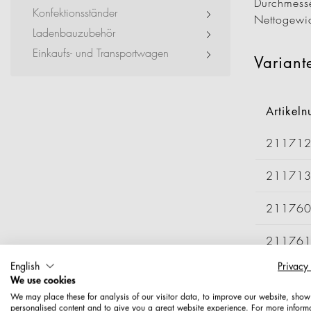
Durchmess
Event + Messe
Konfektionsständer
Nettogewi
Ladenbauzubehör
Dienstleister + Small 
Einkaufs- und Transportwagen
Variant
Artikel
21171
21171
21176
21176
English
Privacy
21176
We use cookies
We may place these for analysis of our visitor data, to improve our website, show
21178
personalised content and to give you a great website experience. For more inform