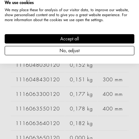
We use cookies
1116043680120
0,151 kg
We may place these for analysis of our visitor data, to improve our website,
show personalised content and to give you a great website experience. For
more information about the cookies we use open the settings.
1116043700120
0,152 kg
1116043710120
0,000 kg
Accept all
1116043720120
0,000 kg
No, adjust
1116048030120
0,152 kg
1116048430120
0,151 kg
300 mm
1116063300120
0,177 kg
400 mm
1116063550120
0,178 kg
400 mm
1116063640120
0,182 kg
1116063650120
0,000 kg