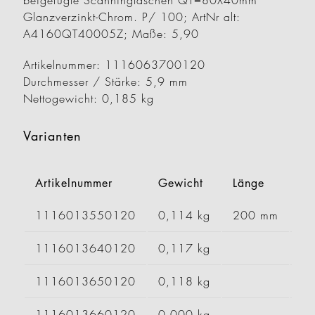
beigefügte Scanningtaschen QT=80X40mm
Glanzverzinkt-Chrom. P/ 100; ArtNr alt:
A4160QT40005Z; Maße: 5,90
Artikelnummer: 1116063700120
Durchmesser / Stärke: 5,9 mm
Nettogewicht: 0,185 kg
Varianten
Artikelnummer
Gewicht
Länge
Br
1116013550120
0,114 kg
200 mm
1116013640120
0,117 kg
1116013650120
0,118 kg
1116013660120
0,000 kg