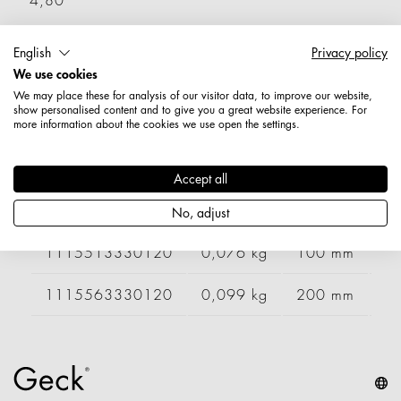
4,80
Artikelnummer: 1115583330120
English
Privacy policy
Länge: 300 mm
We use cookies
Durchmesser / Stärke: 4,8 mm
We may place these for analysis of our visitor data, to improve our website,
Nettogewicht: 0,123 kg
show personalised content and to give you a great website experience. For
more information about the cookies we use open the settings.
Varianten
Accept all
Artikelnummer
Gewicht
Länge
Br
No, adjust
1115513330120
0,076 kg
100 mm
1115563330120
0,099 kg
200 mm