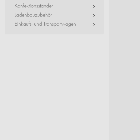
Event + Messe
Konfektionsständer
Ladenbauzubehör
Dienstleister + Small 
Einkaufs- und Transportwagen