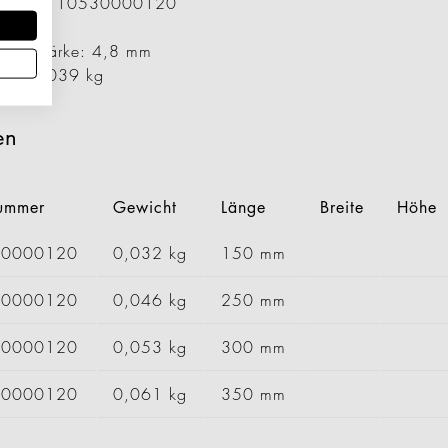
ummer: 1110530000120
00 mm
er / Stärke: 4,8 mm
cht: 0,039 kg
en
nummer
Gewicht
Länge
Breite
Höhe
10000120
0,032 kg
150 mm
50000120
0,046 kg
250 mm
60000120
0,053 kg
300 mm
70000120
0,061 kg
350 mm