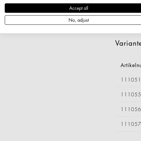
Artikeln
Accept all
Länge: 2
Durchmess
No, adjust
Nettogewi
Variant
Artikel
11105
11105
11105
11105