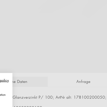
 policy
echnische Daten
Anfrage
ation
enhaken Glanzverzinkt P/ 100; ArtNr alt: 17810020005