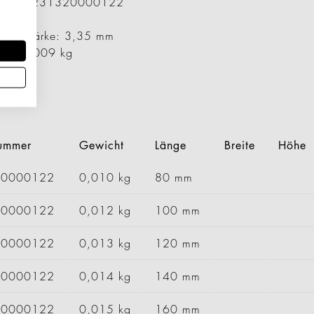
ummer: 1231320000122
 mm
er / Stärke: 3,35 mm
cht: 0,009 kg
en
nummer
Gewicht
Länge
Breite
Höhe
30000122
0,010 kg
80 mm
40000122
0,012 kg
100 mm
50000122
0,013 kg
120 mm
60000122
0,014 kg
140 mm
70000122
0,015 kg
160 mm