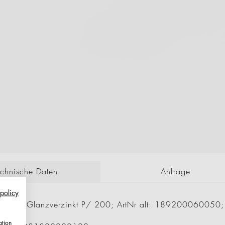
echnische Daten
Anfrage
 policy
enhaken Glanzverzinkt P/ 200; ArtNr alt: 189200060050
ation