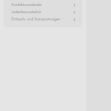
Event + Messe
Konfektionsständer
Ladenbauzubehör
Dienstleister + Small 
Einkaufs- und Transportwagen