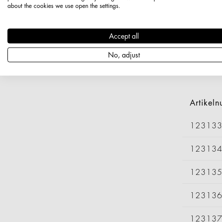
Artikeln
about the cookies we use open the settings.
Länge: 60
Durchmess
Accept all
Nettogewi
No, adjust
Variant
Artikel
12313
12313
12313
12313
12313