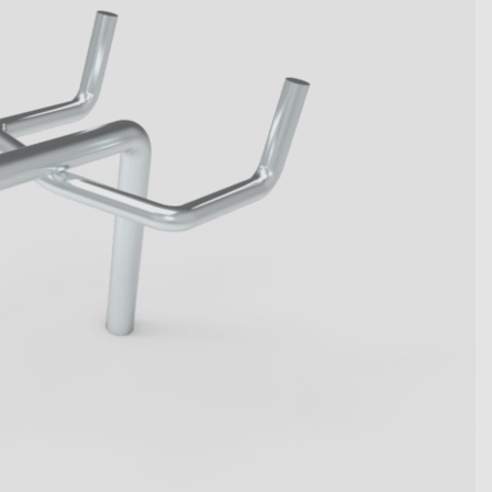
wegen Kennzahlen werden.
t die innovativen Systemlösungen
en.