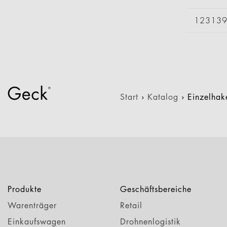
12313
Start
›
Katalog
›
Einzelha
Produkte
Geschäftsbereiche
Warenträger
Retail
Einkaufswagen
Drohnenlogistik