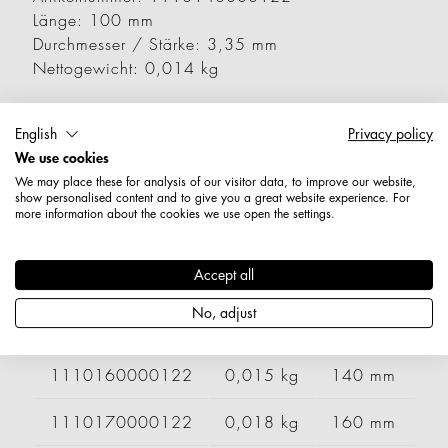
Länge: 100 mm
Durchmesser / Stärke: 3,35 mm
Nettogewicht: 0,014 kg
Varianten
English
Privacy policy
We use cookies
We may place these for analysis of our visitor data, to improve our website,
Artikelnummer
Gewicht
Länge
Br
show personalised content and to give you a great website experience. For
more information about the cookies we use open the settings.
1110120000122
0,011 kg
60 mm
Accept all
1110130000122
0,011 kg
80 mm
No, adjust
1110150000122
0,016 kg
120 mm
1110160000122
0,015 kg
140 mm
1110170000122
0,018 kg
160 mm