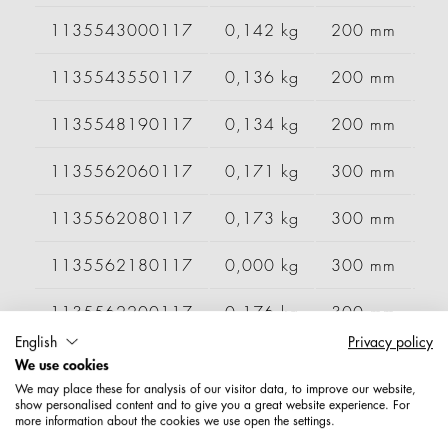
1135543000117
0,142 kg
200 mm
1135543550117
0,136 kg
200 mm
1135548190117
0,134 kg
200 mm
1135562060117
0,171 kg
300 mm
1135562080117
0,173 kg
300 mm
1135562180117
0,000 kg
300 mm
1135562200117
0,176 kg
300 mm
English
Privacy policy
1135562210117
0,181 kg
300 mm
We use cookies
We may place these for analysis of our visitor data, to improve our website,
1135562230117
0,000 kg
300 mm
show personalised content and to give you a great website experience. For
more information about the cookies we use open the settings.