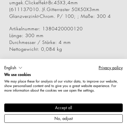
umgek.Clickeffekt-Br.45X3,4mm
(611137010..)f.Gitterraster 50X50X3mm
Glanzverzinkt-Chrom. P/ 100; ; Maße: 300 4
Artikelnummer: 1380420000120
Länge: 300 mm
Durchmesser / Stärke: 4 mm
Nettogewicht: 0,084 kg
Varianten
English
Privacy policy
We use cookies
We may place these for analysis of our visitor data, to improve our website,
Artikelnummer
Gewicht
Länge
Br
show personalised content and to give you a great website experience. For
more information about the cookies we use open the settings.
1380200000120
0,048 kg
120 mm
2
Accept all
1380500000120
0,087 kg
200 mm
4
No, adjust