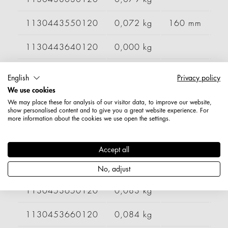
1130443550120
0,072 kg
160 mm
1130443640120
0,000 kg
1130443650120
0,000 kg
English
Privacy policy
We use cookies
1130443680120
0,000 kg
We may place these for analysis of our visitor data, to improve our website,
show personalised content and to give you a great website experience. For
1130448020120
0,000 kg
160 mm
more information about the cookies we use open the settings.
1130453550120
0,078 kg
200 mm
Accept all
1130453640120
0,082 kg
No, adjust
1130453650120
0,083 kg
1130453660120
0,084 kg