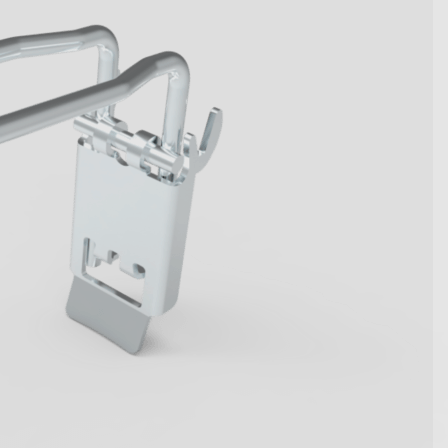
wegen Kennzahlen werden.
t die innovativen Systemlösungen
en.