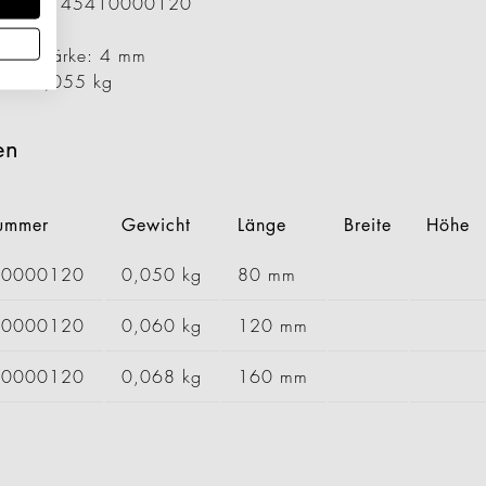
ummer: 1145410000120
00 mm
er / Stärke: 4 mm
cht: 0,055 kg
en
nummer
Gewicht
Länge
Breite
Höhe
00000120
0,050 kg
80 mm
20000120
0,060 kg
120 mm
40000120
0,068 kg
160 mm