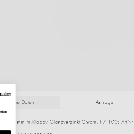
 policy
echnische Daten
Anfrage
ation
en 4,0 mm m.Klappv Glanzverzinkt-Chrom. P/ 100; Art