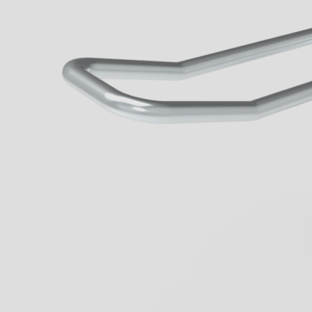
Wenn aus Lauf
Lernen sie jetz
von Geck kenn
Business
mehr erfahren