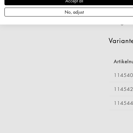
Accept all
Artikeln
Länge: 1
No, adjust
Durchmess
Nettogewi
Variant
Artikel
11454
11454
11454