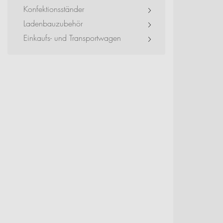
Event + Messe
Konfektionsständer
Ladenbauzubehör
Dienstleister + Small 
Einkaufs- und Transportwagen