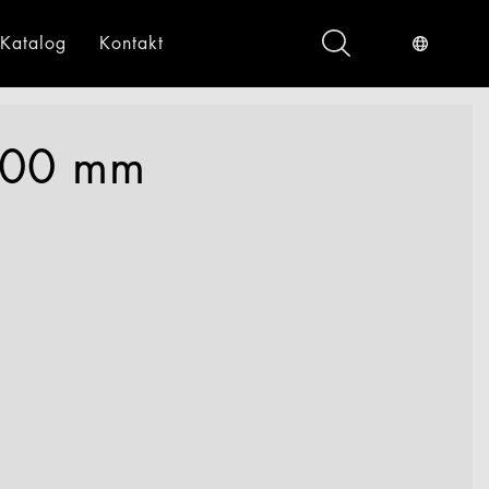
Katalog
Kontakt
ndustrieservices
Digital
100 mm
gital