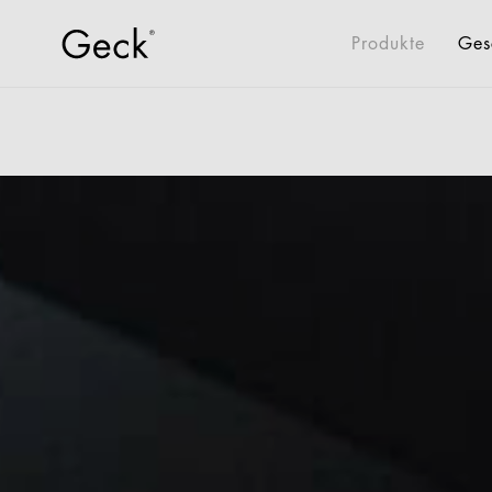
Produkte
Ges
Alle Produkte
Warentr
Retail
Drohnenlogistik
Industrie
Büro + Verwaltung
Hotel + Gastro
New Living