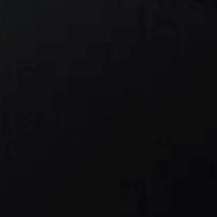
Event + Messe
Dienstleister + Small 